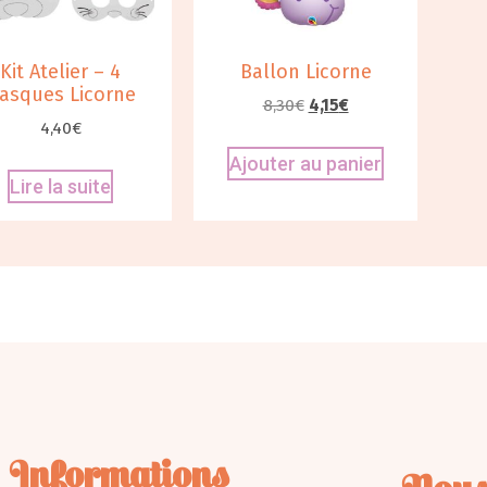
Kit Atelier – 4
Ballon Licorne
asques Licorne
8,30
€
4,15
€
4,40
€
Ajouter au panier
Lire la suite
Informations