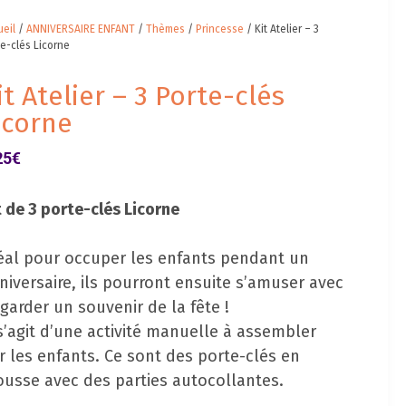
eil
/
ANNIVERSAIRE ENFANT
/
Thèmes
/
Princesse
/ Kit Atelier – 3
e-clés Licorne
it Atelier – 3 Porte-clés
icorne
25
€
t de 3 porte-clés Licorne
éal pour occuper les enfants pendant un
niversaire, ils pourront ensuite s’amuser avec
 garder un souvenir de la fête !
 s’agit d’une activité manuelle à assembler
r les enfants. Ce sont des porte-clés en
usse avec des parties autocollantes.