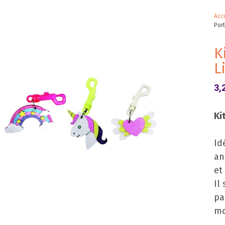
Accu
Port
K
L
3,
Ki
Id
an
et
Il
pa
mo