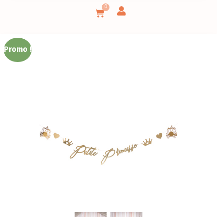
0
Promo !