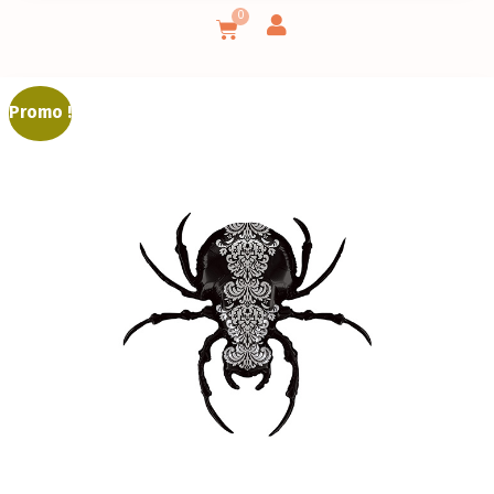
0
Promo !