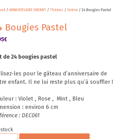
eil
/
ANNIVERSAIRE ENFANT
/
Thèmes
/
Sirène
/ 24 Bougies Pastel
4 Bougies Pastel
95
€
t de 24 bougies pastel
ilisez-les pour le gâteau d’anniversaire de
tre enfant. Il ne lui reste plus qu’à souffler !
uleur : Violet , Rose , Mint , Bleu
mension : environ 6 cm
férence : DEC061
 stock