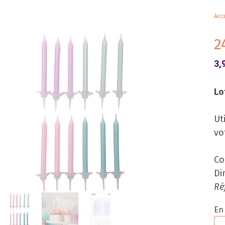
Accu
2
3,
Lo
Ut
vo
Co
Di
Ré
En