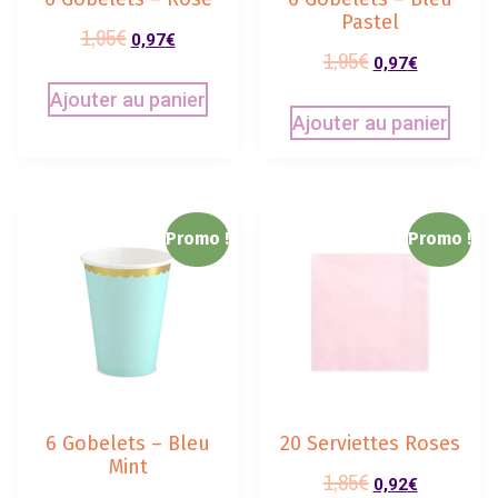
Pastel
1,95
€
0,97
€
1,95
€
0,97
€
Ajouter au panier
Ajouter au panier
Promo !
Promo !
6 Gobelets – Bleu
20 Serviettes Roses
Mint
1,85
€
0,92
€