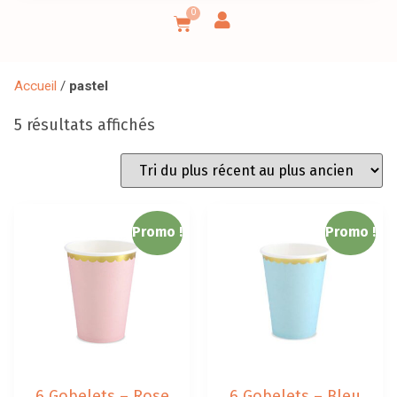
0
Accueil
/
pastel
5 résultats affichés
Promo !
Promo !
6 Gobelets – Rose
6 Gobelets – Bleu